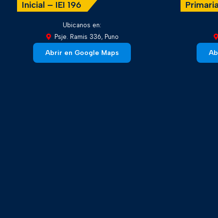
Inicial – IEI 196
Primaria
Ubicanos en:
Psje. Ramis 336, Puno
Abrir en Google Maps
Ab