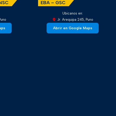
CNSC
EBA – GSC
Ubicanos en:
Puno
Jr. Arequipa 245, Puno
aps
Abrir en Google Maps