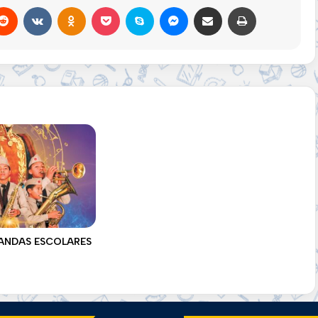
erest
Reddit
VKontakte
Odnoklassniki
Pocket
Skype
Messenger
Compartir por correo electrónico
Imprimir
ANDAS ESCOLARES