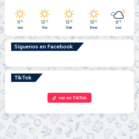
11
13
13
13
8
℃
℃
℃
℃
℃
Jue
Vie
Sáb
Dom
Lun
Síguenos en Facebook
TikTok
ver en TikTok