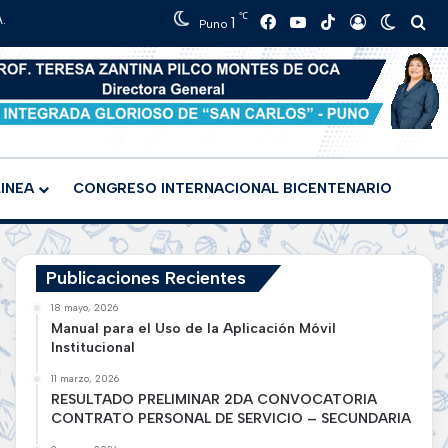
℃
.
Facebook
YouTube
TikTok
1
Iniciar sesi
Switch 
Bu
Puno
LINEA
CONGRESO INTERNACIONAL BICENTENARIO
Publicaciones Recientes
18 mayo, 2026
Manual para el Uso de la Aplicación Móvil
Institucional
11 marzo, 2026
RESULTADO PRELIMINAR 2DA CONVOCATORIA
CONTRATO PERSONAL DE SERVICIO – SECUNDARIA