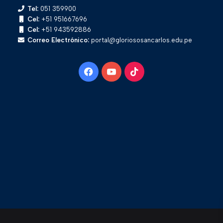
Tel:
051 359900
Cel:
+51 951667696
Cel:
+51 943592886
Correo Electrónico:
portal@gloriososancarlos.edu.pe
Facebook
YouTube
TikTok