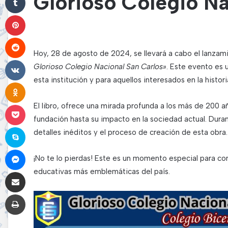
Glorioso Colegio Na
Pinterest
Reddit
Hoy, 28 de agosto de 2024, se llevará a cabo el lanzam
VKontakte
Glorioso Colegio Nacional San Carlos»
. Este evento es 
esta institución y para aquellos interesados en la histori
Odnoklassniki
Pocket
El libro, ofrece una mirada profunda a los más de 200 a
fundación hasta su impacto en la sociedad actual. Dura
Skype
detalles inéditos y el proceso de creación de esta obra.
Messenger
¡No te lo pierdas! Este es un momento especial para con
educativas más emblemáticas del país.
Compartir por correo electrónico
Imprimir