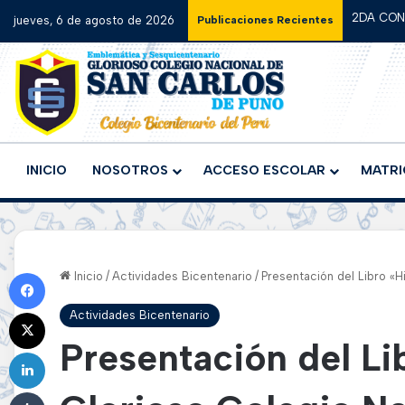
2DA CON
jueves, 6 de agosto de 2026
Publicaciones Recientes
INICIO
NOSOTROS
ACCESO ESCOLAR
MATRI
Facebook
Inicio
/
Actividades Bicentenario
/
Presentación del Libro «H
X
Actividades Bicentenario
Presentación del Lib
LinkedIn
Tumblr