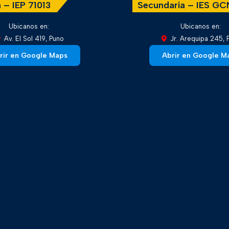
 – IEP 71013
Secundaria – IES G
Ubicanos en:
Ubicanos en:
Av. El Sol 419, Puno
Jr. Arequipa 245, 
rir en Google Maps
Abrir en Google M